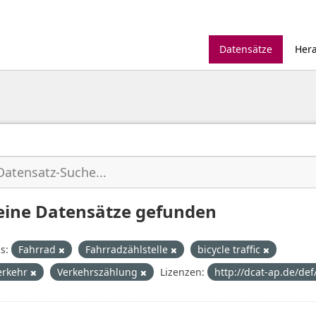
Datensätze
Her
eine Datensätze gefunden
s:
Fahrrad
Fahrradzählstelle
bicycle traffic
erkehr
Verkehrszählung
Lizenzen:
http://dcat-ap.de/def