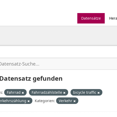
Datensätze
Her
 Datensatz gefunden
s:
Fahrrad
Fahrradzählstelle
bicycle traffic
erkehrszählung
Kategorien:
Verkehr