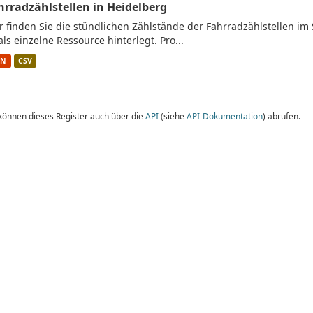
hrradzählstellen in Heidelberg
r finden Sie die stündlichen Zählstände der Fahrradzählstellen im 
 als einzelne Ressource hinterlegt. Pro...
ON
CSV
 können dieses Register auch über die
API
(siehe
API-Dokumentation
) abrufen.