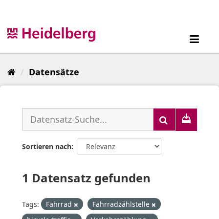
Überspringen
zum
Inhalt
Toggl
navig
Datensätze
Sortieren nach
1 Datensatz gefunden
Tags:
Fahrrad
Fahrradzählstelle