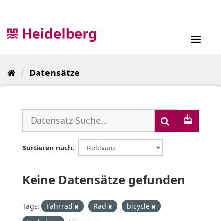
Überspringen
zum
Inhalt
Toggl
navig
Datensätze
Sortieren nach
Keine Datensätze gefunden
Tags:
Fahrrad
Rad
bicycle