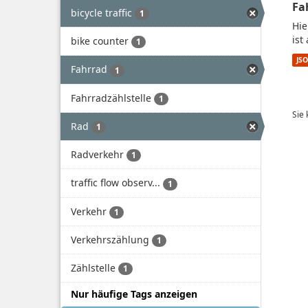
Fa
bicycle traffic
1
Hie
ist
bike counter
1
JS
Fahrrad
1
Fahrradzählstelle
1
Sie
Rad
1
Radverkehr
1
traffic flow observ...
1
Verkehr
1
Verkehrszählung
1
Zählstelle
1
Nur häufige Tags anzeigen