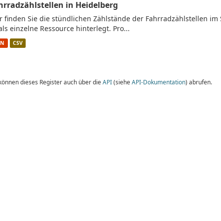
hrradzählstellen in Heidelberg
r finden Sie die stündlichen Zählstände der Fahrradzählstellen im 
 als einzelne Ressource hinterlegt. Pro...
ON
CSV
 können dieses Register auch über die
API
(siehe
API-Dokumentation
) abrufen.