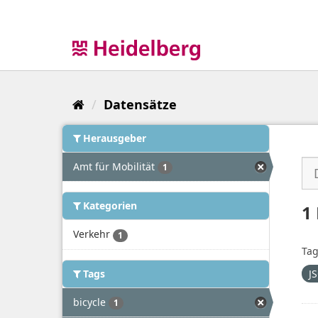
Überspringen
zum
Inhalt
Datensätze
Herausgeber
Amt für Mobilität
1
Kategorien
1
Verkehr
1
Tag
Tags
J
bicycle
1