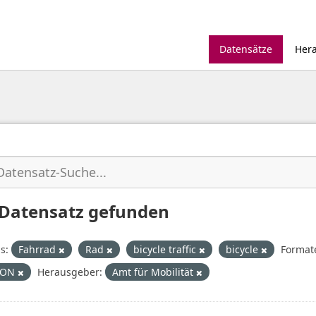
Datensätze
Her
 Datensatz gefunden
s:
Fahrrad
Rad
bicycle traffic
bicycle
Format
SON
Herausgeber:
Amt für Mobilität