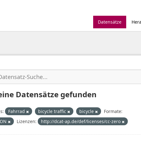
Datensätze
Her
eine Datensätze gefunden
s:
Fahrrad
bicycle traffic
bicycle
Formate:
SON
Lizenzen:
http://dcat-ap.de/def/licenses/cc-zero