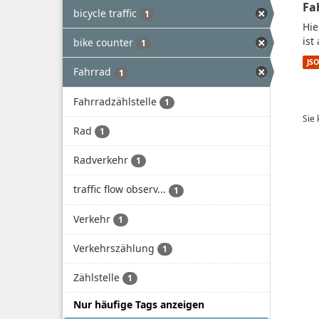
Fa
bicycle traffic
1
Hie
ist
bike counter
1
JS
Fahrrad
1
Fahrradzählstelle
1
Sie
Rad
1
Radverkehr
1
traffic flow observ...
1
Verkehr
1
Verkehrszählung
1
Zählstelle
1
Nur häufige Tags anzeigen