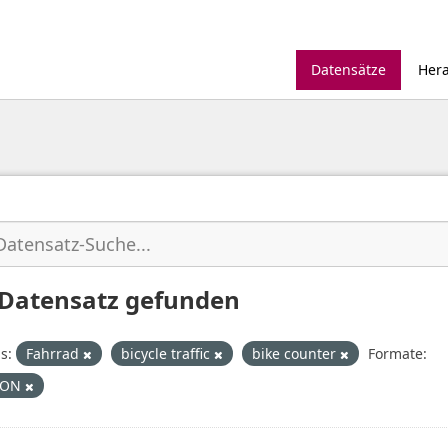
Datensätze
Her
 Datensatz gefunden
s:
Fahrrad
bicycle traffic
bike counter
Formate:
SON