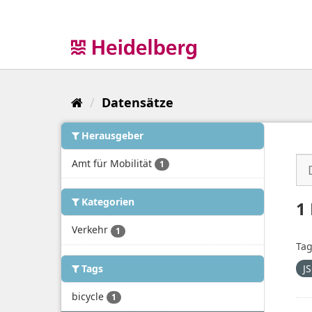
Überspringen
zum
Inhalt
Datensätze
Herausgeber
Amt für Mobilität
1
Kategorien
1
Verkehr
1
Tag
Tags
J
bicycle
1