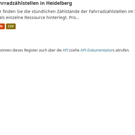
hrradzählstellen in Heidelberg
r finden Sie die stündlichen Zählstände der Fahrradzählstellen im 
 als einzelne Ressource hinterlegt. Pro...
ON
CSV
 können dieses Register auch über die
API
(siehe
API-Dokumentation
) abrufen.