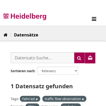
Überspringen
zum
Inhalt
Toggl
navig
Datensätze
Sortieren nach
1 Datensatz gefunden
Tags:
Fahrrad
traffic flow observation