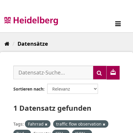
Überspringen
zum
Inhalt
Toggl
navig
Datensätze
Sortieren nach
1 Datensatz gefunden
Tags:
Fahrrad
traffic flow observation