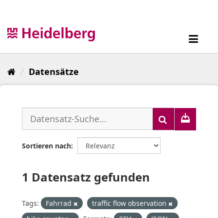
Überspringen
zum
Inhalt
Toggl
navig
Datensätze
Sortieren nach
1 Datensatz gefunden
Tags:
Fahrrad
traffic flow observation