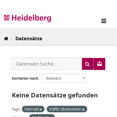
Überspringen
zum
Inhalt
Toggl
navig
Datensätze
Sortieren nach
Keine Datensätze gefunden
Tags:
Fahrrad
traffic observation