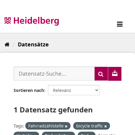
Überspringen
zum
Inhalt
Toggl
navig
Datensätze
Sortieren nach
1 Datensatz gefunden
Tags:
Fahrradzählstelle
bicycle traffic