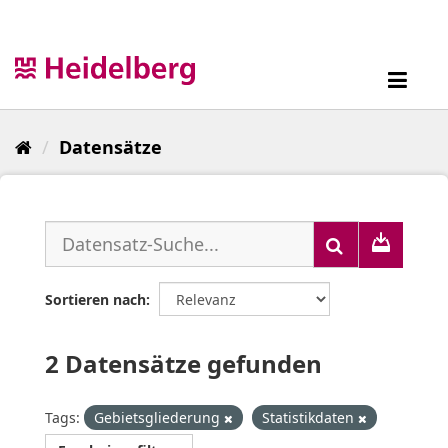
Überspringen
zum
Inhalt
Toggl
navig
Datensätze
Sortieren nach
2 Datensätze gefunden
Tags:
Gebietsgliederung
Statistikdaten