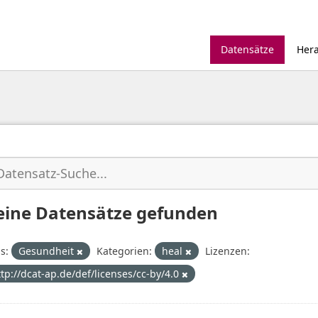
Datensätze
Her
eine Datensätze gefunden
s:
Gesundheit
Kategorien:
heal
Lizenzen:
ttp://dcat-ap.de/def/licenses/cc-by/4.0