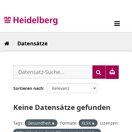
Überspringen
zum
Inhalt
Toggl
navig
Datensätze
Sortieren nach
Keine Datensätze gefunden
Tags:
Gesundheit
Formate:
XLSX
Lizenzen: