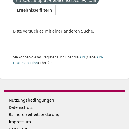
http://dcat-ap.de/def/licenses/cc-by/4.0
Ergebnisse filtern
Bitte versuch es mit einer anderen Suche.
Sie können dieses Register auch über die
API
(siehe
API-
Dokumentation
) abrufen.
Nutzungsbedingungen
Datenschutz
Barrierefreiheitserklärung
Impressum
CKAN-API