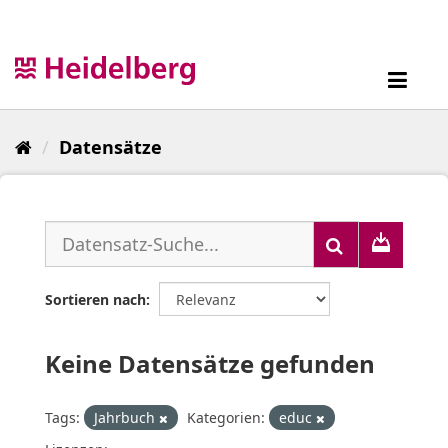
Überspringen
zum
Inhalt
Toggl
navig
Datensätze
Sortieren nach
Keine Datensätze gefunden
Tags:
Jahrbuch
Kategorien:
educ