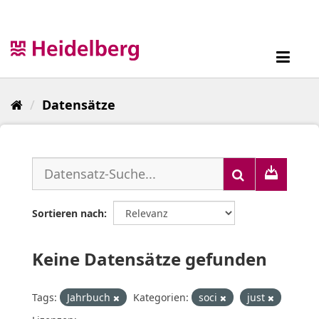
Überspringen
zum
Inhalt
Toggl
navig
Datensätze
Sortieren nach
Keine Datensätze gefunden
Tags:
Jahrbuch
Kategorien:
soci
just