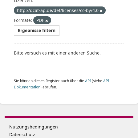
Lizenzen:
http://dcat-ap.de/def/licenses/cc-by/4.0
Formate:
PDF
Ergebnisse filtern
Bitte versuch es mit einer anderen Suche.
Sie können dieses Register auch über die
API
(siehe
API-
Dokumentation
) abrufen.
Nutzungsbedingungen
Datenschutz