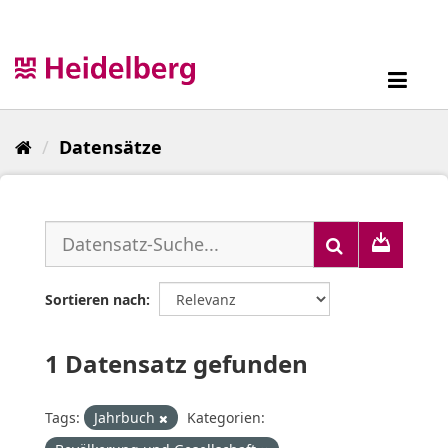
Überspringen
zum
Inhalt
Toggl
navig
Datensätze
Sortieren nach
1 Datensatz gefunden
Tags:
Jahrbuch
Kategorien: