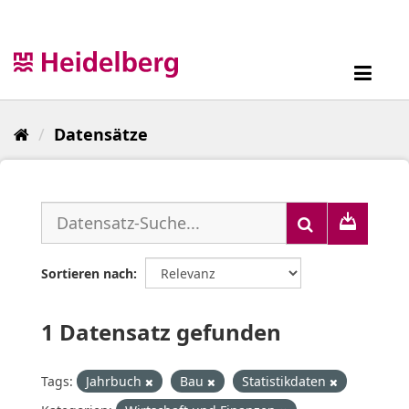
Überspringen
zum
Inhalt
Toggl
navig
Datensätze
Sortieren nach
1 Datensatz gefunden
Tags:
Jahrbuch
Bau
Statistikdaten