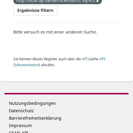
http://dcat-ap.de/def/licenses/cc-by/4.0
Ergebnisse filtern
Bitte versuch es mit einer anderen Suche.
Sie können dieses Register auch über die
API
(siehe
API-
Dokumentation
) abrufen.
Nutzungsbedingungen
Datenschutz
Barrierefreiheitserklärung
Impressum
CKAN-API