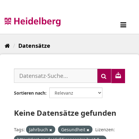
Überspringen
zum
Inhalt
Toggl
navig
Datensätze
Sortieren nach
Keine Datensätze gefunden
Tags:
Jahrbuch
Gesundheit
Lizenzen: