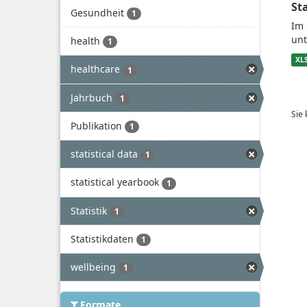
St
Gesundheit
1
Im 
unt
health
1
XL
healthcare
1
Jahrbuch
1
Sie
Publikation
1
statistical data
1
statistical yearbook
1
Statistik
1
Statistikdaten
1
wellbeing
1
Formate