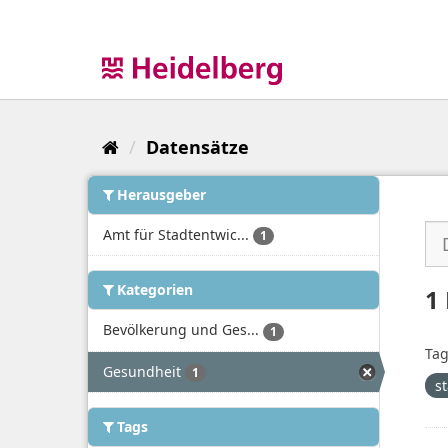
Überspringen
zum
Inhalt
Datensätze
Herausgeber
Amt für Stadtentwic...
1
Kategorien
1
Bevölkerung und Ges...
1
Tag
Gesundheit
1
st
Tags