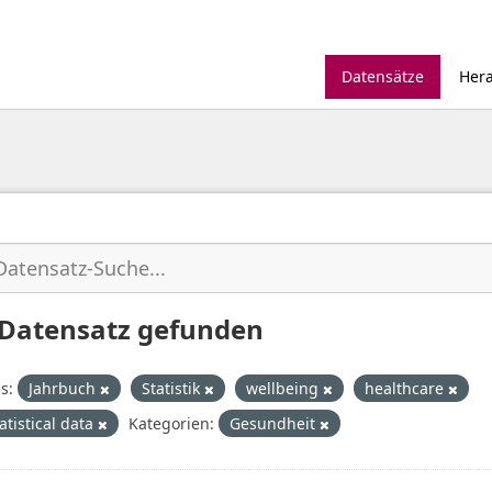
Datensätze
Her
 Datensatz gefunden
s:
Jahrbuch
Statistik
wellbeing
healthcare
atistical data
Kategorien:
Gesundheit