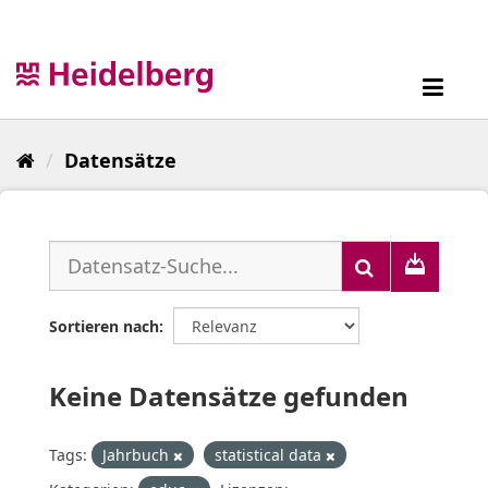
Überspringen
zum
Inhalt
Toggl
navig
Datensätze
Sortieren nach
Keine Datensätze gefunden
Tags:
Jahrbuch
statistical data