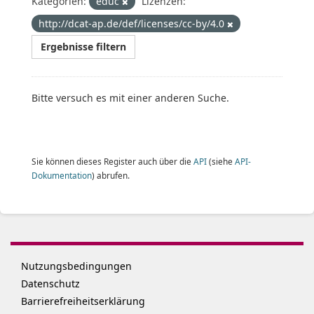
Kategorien:
educ
Lizenzen:
http://dcat-ap.de/def/licenses/cc-by/4.0
Ergebnisse filtern
Bitte versuch es mit einer anderen Suche.
Sie können dieses Register auch über die
API
(siehe
API-
Dokumentation
) abrufen.
Nutzungsbedingungen
Datenschutz
Barrierefreiheitserklärung