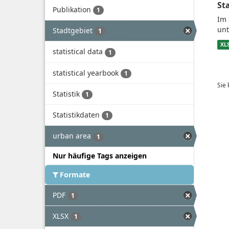
St
Publikation
1
Im 
unt
Stadtgebiet
1
XL
statistical data
1
statistical yearbook
1
Sie
Statistik
1
Statistikdaten
1
urban area
1
Nur häufige Tags anzeigen
Formate
PDF
1
XLSX
1