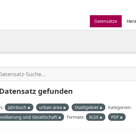
Datensätze
Her
 Datensatz gefunden
s:
Jahrbuch
urban area
Stadtgebiet
Kategorien:
evölkerung und Gesellschaft
Formate:
XLSX
PDF