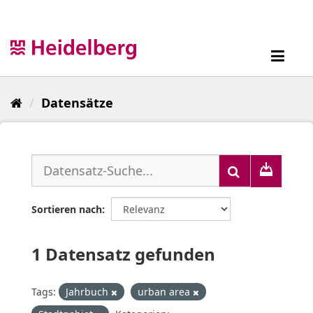
Überspringen
zum
Inhalt
Toggl
navig
Datensätze
Sortieren nach
1 Datensatz gefunden
Tags:
Jahrbuch
urban area