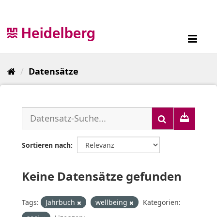
Überspringen
zum
Inhalt
Toggl
navig
Datensätze
Sortieren nach
Keine Datensätze gefunden
Tags:
Jahrbuch
wellbeing
Kategorien: