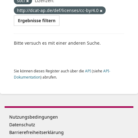
soci
Lizenzen:
http://dcat-ap.de/def/licenses/cc-by/4.0
Ergebnisse filtern
Bitte versuch es mit einer anderen Suche.
Sie können dieses Register auch über die
API
(siehe
API-
Dokumentation
) abrufen.
Nutzungsbedingungen
Datenschutz
Barrierefreiheitserklärung