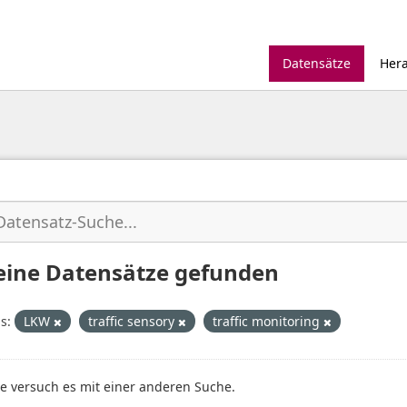
Datensätze
Her
eine Datensätze gefunden
s:
LKW
traffic sensory
traffic monitoring
te versuch es mit einer anderen Suche.