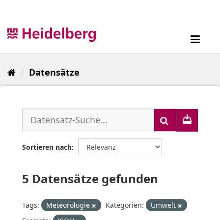
Überspringen
zum
Inhalt
Toggl
navig
Datensätze
Sortieren nach
5 Datensätze gefunden
Tags:
Meteorologie
Kategorien:
Umwelt