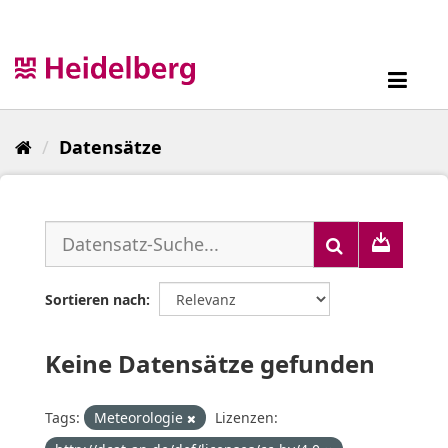
Überspringen
zum
Inhalt
Toggl
navig
Datensätze
Sortieren nach
Keine Datensätze gefunden
Tags:
Meteorologie
Lizenzen: