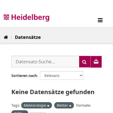
Überspringen
zum
Inhalt
Toggl
navig
Datensätze
Sortieren nach
Keine Datensätze gefunden
Tags:
Meteorologie
Wetter
Formate: