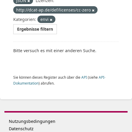
JSON
Lizenzen:
http://dcat-ap.de/def/licenses/cc-zero
Kategorien:
envi
Ergebnisse filtern
Bitte versuch es mit einer anderen Suche.
Sie können dieses Register auch über die
API
(siehe
API-
Dokumentation
) abrufen.
Nutzungsbedingungen
Datenschutz