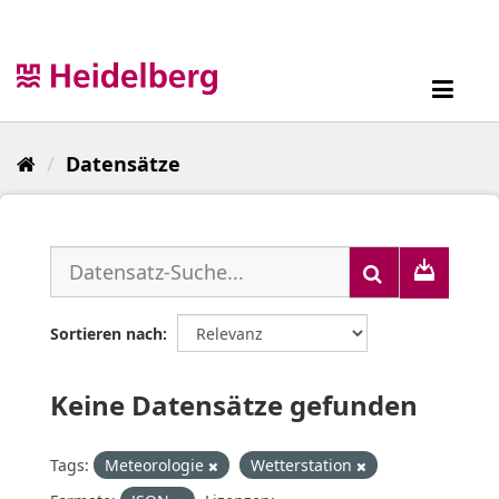
Überspringen
zum
Inhalt
Toggl
navig
Datensätze
Sortieren nach
Keine Datensätze gefunden
Tags:
Meteorologie
Wetterstation