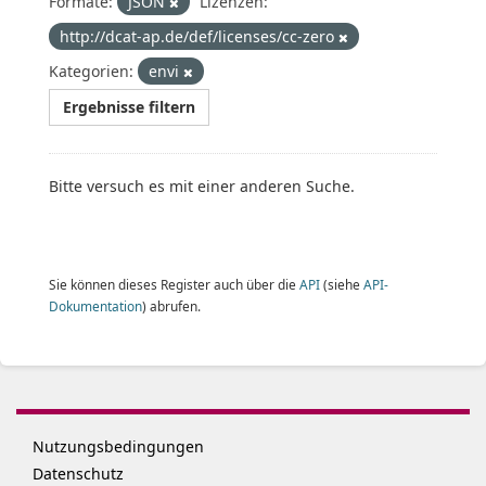
Formate:
JSON
Lizenzen:
http://dcat-ap.de/def/licenses/cc-zero
Kategorien:
envi
Ergebnisse filtern
Bitte versuch es mit einer anderen Suche.
Sie können dieses Register auch über die
API
(siehe
API-
Dokumentation
) abrufen.
Nutzungsbedingungen
Datenschutz