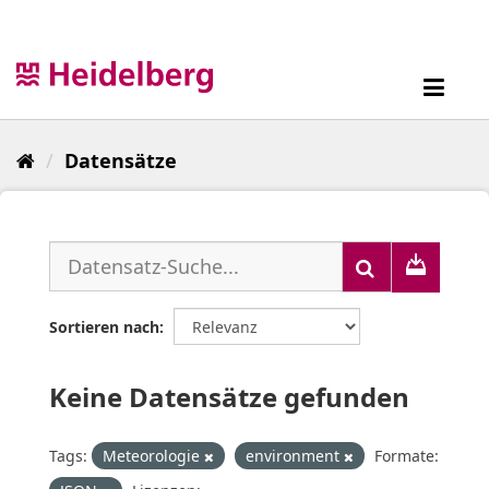
Überspringen
zum
Inhalt
Toggl
navig
Datensätze
Sortieren nach
Keine Datensätze gefunden
Tags:
Meteorologie
environment
Formate: