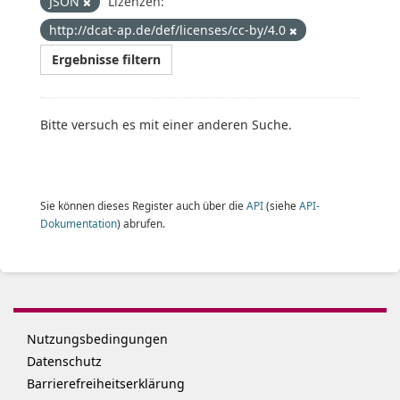
JSON
Lizenzen:
http://dcat-ap.de/def/licenses/cc-by/4.0
Ergebnisse filtern
Bitte versuch es mit einer anderen Suche.
Sie können dieses Register auch über die
API
(siehe
API-
Dokumentation
) abrufen.
Nutzungsbedingungen
Datenschutz
Barrierefreiheitserklärung