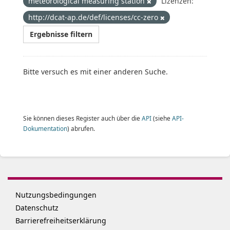
meteorological measuring station
Lizenzen:
http://dcat-ap.de/def/licenses/cc-zero
Ergebnisse filtern
Bitte versuch es mit einer anderen Suche.
Sie können dieses Register auch über die
API
(siehe
API-
Dokumentation
) abrufen.
Nutzungsbedingungen
Datenschutz
Barrierefreiheitserklärung