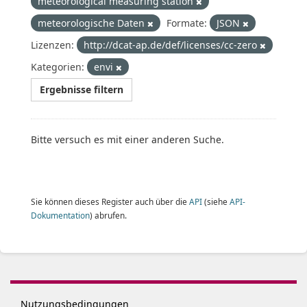
meteorological measuring station
meteorologische Daten
Formate:
JSON
Lizenzen:
http://dcat-ap.de/def/licenses/cc-zero
Kategorien:
envi
Ergebnisse filtern
Bitte versuch es mit einer anderen Suche.
Sie können dieses Register auch über die
API
(siehe
API-
Dokumentation
) abrufen.
Nutzungsbedingungen