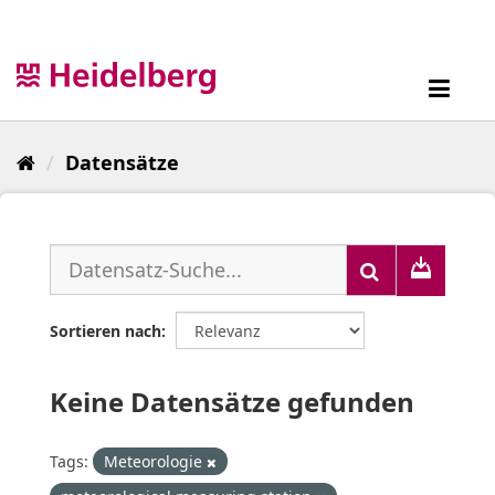
Überspringen
zum
Inhalt
Toggl
navig
Datensätze
Sortieren nach
Keine Datensätze gefunden
Tags:
Meteorologie