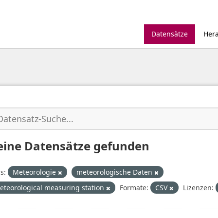
Datensätze
Her
eine Datensätze gefunden
s:
Meteorologie
meteorologische Daten
eteorological measuring station
Formate:
CSV
Lizenzen: