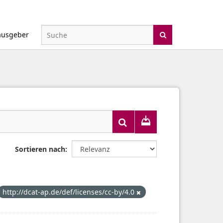
ausgeber
Sortieren nach
http://dcat-ap.de/def/licenses/cc-by/4.0