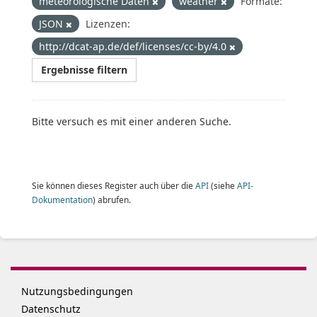
meteorologische Daten
weather
Formate:
JSON
Lizenzen:
http://dcat-ap.de/def/licenses/cc-by/4.0
Ergebnisse filtern
Bitte versuch es mit einer anderen Suche.
Sie können dieses Register auch über die
API
(siehe
API-
Dokumentation
) abrufen.
Nutzungsbedingungen
Datenschutz