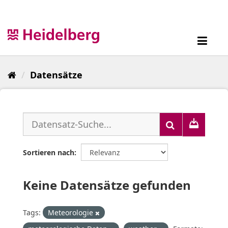
Überspringen
zum
Inhalt
Toggl
navig
Datensätze
Sortieren nach
Keine Datensätze gefunden
Tags:
Meteorologie