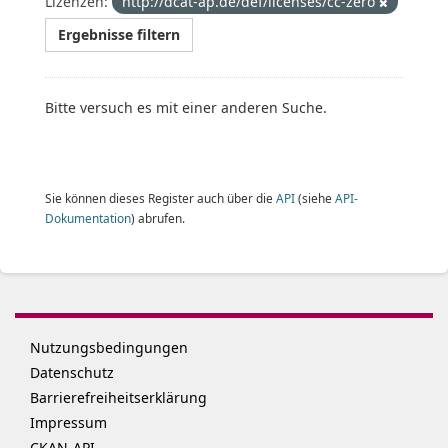
Lizenzen:
http://dcat-ap.de/def/licenses/cc-zero
Ergebnisse filtern
Bitte versuch es mit einer anderen Suche.
Sie können dieses Register auch über die
API
(siehe
API-
Dokumentation
) abrufen.
Nutzungsbedingungen
Datenschutz
Barrierefreiheitserklärung
Impressum
CKAN-API