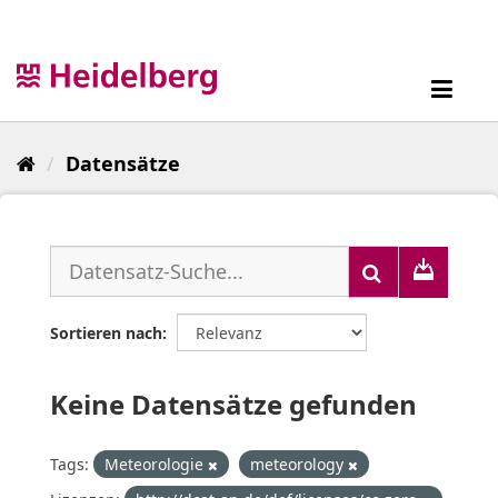
Überspringen
zum
Inhalt
Toggl
navig
Datensätze
Sortieren nach
Keine Datensätze gefunden
Tags:
Meteorologie
meteorology