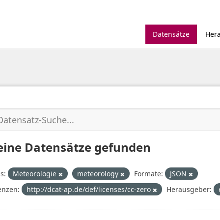
Datensätze
Her
eine Datensätze gefunden
s:
Meteorologie
meteorology
Formate:
JSON
enzen:
http://dcat-ap.de/def/licenses/cc-zero
Herausgeber: