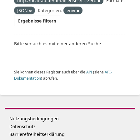
http://dcat-ap.de/def/licenses/cc-zero
Formate:
JSON
Kategorien:
envi
Ergebnisse filtern
Bitte versuch es mit einer anderen Suche.
Sie können dieses Register auch über die
API
(siehe
API-
Dokumentation
) abrufen.
Nutzungsbedingungen
Datenschutz
Barrierefreiheitserklärung