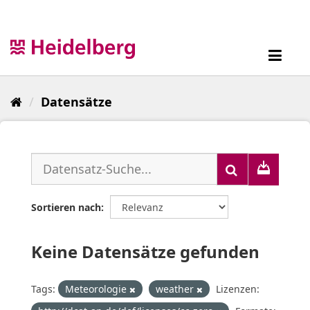
Überspringen
zum
Inhalt
Toggl
navig
Datensätze
Sortieren nach
Keine Datensätze gefunden
Tags:
Meteorologie
weather
Lizenzen: