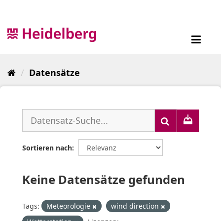
Überspringen
zum
Inhalt
Toggl
navig
Datensätze
Sortieren nach
Keine Datensätze gefunden
Tags:
Meteorologie
wind direction