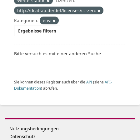
Wetterstation
Lizenzen:
http://dcat-ap.de/def/licenses/cc-zero
Kategorien:
envi
Ergebnisse filtern
Bitte versuch es mit einer anderen Suche.
Sie können dieses Register auch über die
API
(siehe
API-
Dokumentation
) abrufen.
Nutzungsbedingungen
Datenschutz