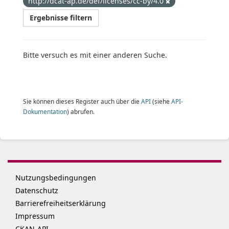
http://dcat-ap.de/def/licenses/cc-by/4.0
Ergebnisse filtern
Bitte versuch es mit einer anderen Suche.
Sie können dieses Register auch über die
API
(siehe
API-
Dokumentation
) abrufen.
Nutzungsbedingungen
Datenschutz
Barrierefreiheitserklärung
Impressum
CKAN-API