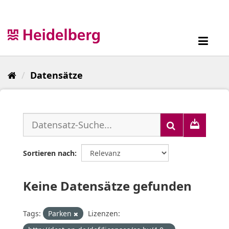
Überspringen
zum
Inhalt
Toggl
navig
Datensätze
Sortieren nach
Keine Datensätze gefunden
Tags:
Parken
Lizenzen: