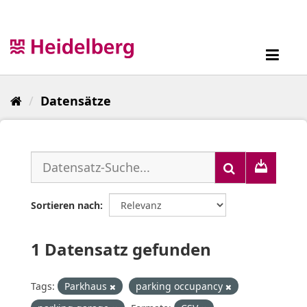
Überspringen
zum
Inhalt
Toggl
navig
Datensätze
Sortieren nach
1 Datensatz gefunden
Tags:
Parkhaus
parking occupancy