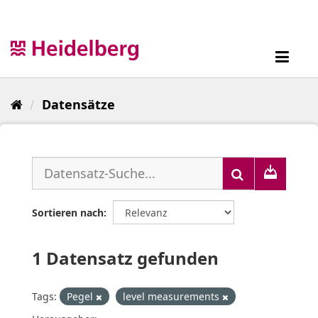
Überspringen
zum
Inhalt
Toggl
navig
Datensätze
Sortieren nach
1 Datensatz gefunden
Tags:
Pegel
level measurements