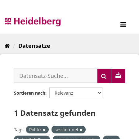
Überspringen
zum
Inhalt
Toggl
navig
Datensätze
Sortieren nach
1 Datensatz gefunden
Tags:
Politik
session-net