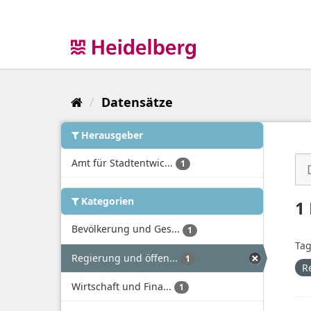
Überspringen
zum
Inhalt
Datensätze
Herausgeber
Amt für Stadtentwic...
1
Kategorien
1
Bevölkerung und Ges...
1
Tag
Regierung und öffen...
1
R
Wirtschaft und Fina...
1