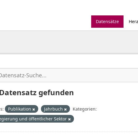
Datensätze
Her
 Datensatz gefunden
s:
Publikation
Jahrbuch
Kategorien:
egierung und öffentlicher Sektor