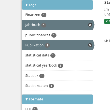
St
Tags
Im 
unt
Finanzen
1
XL
Jahrbuch
1
public finances
1
Sie
Publikation
1
statistical data
1
statistical yearbook
1
Statistik
1
Statistikdaten
1
Formate
PDF
1