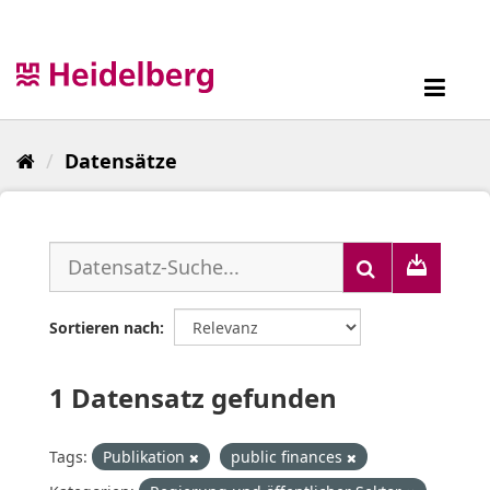
Überspringen
zum
Inhalt
Toggl
navig
Datensätze
Sortieren nach
1 Datensatz gefunden
Tags:
Publikation
public finances