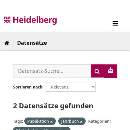
Überspringen
zum
Inhalt
Toggl
navig
Datensätze
Sortieren nach
2 Datensätze gefunden
Tags:
Publikation
Jahrbuch
Kategorien: