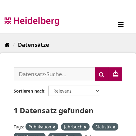
Überspringen
zum
Inhalt
Toggl
navig
Datensätze
Sortieren nach
1 Datensatz gefunden
Tags:
Publikation
Jahrbuch
Statistik