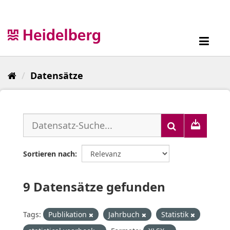
Überspringen
zum
Inhalt
Toggl
navig
Datensätze
Sortieren nach
9 Datensätze gefunden
Tags:
Publikation
Jahrbuch
Statistik