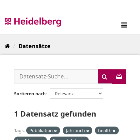
Überspringen
zum
Inhalt
Toggl
navig
Datensätze
Sortieren nach
1 Datensatz gefunden
Tags:
Publikation
Jahrbuch
health