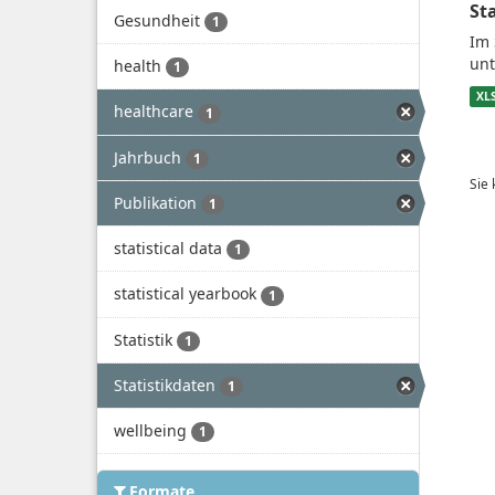
St
Gesundheit
1
Im 
unt
health
1
XL
healthcare
1
Jahrbuch
1
Sie
Publikation
1
statistical data
1
statistical yearbook
1
Statistik
1
Statistikdaten
1
wellbeing
1
Formate