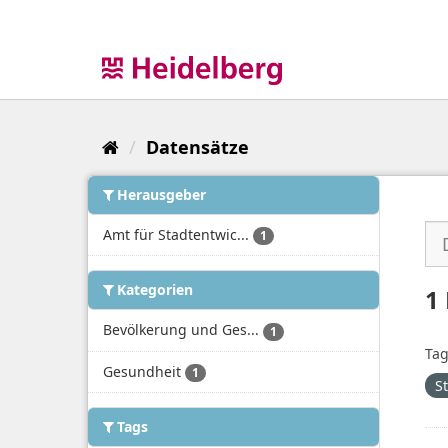
Überspringen
zum
Inhalt
Datensätze
Herausgeber
Amt für Stadtentwic...
1
Kategorien
1
Bevölkerung und Ges...
1
Tag
Gesundheit
1
S
Tags