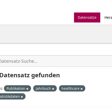
Datensätze
Her
 Datensatz gefunden
s:
Publikation
Jahrbuch
healthcare
tatistikdaten